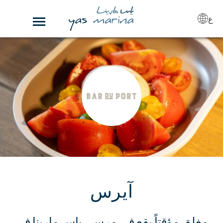
ع
آيرس
مغلق مؤقتاً
يقع في مرسى ياس مارينا في