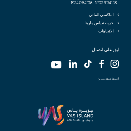
54°36'34.0"E
24°28'03.9"N
التاكسي المائي
خريطة ياس مارينا
الاتجاهات
ابق على اتصال
#yasmarina