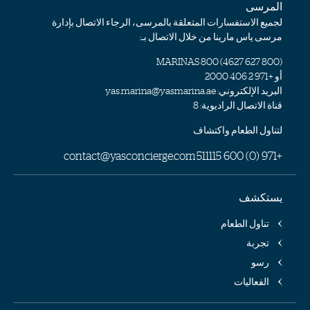
المرسى
لجميع الاستفسارات المتعلقة بالمرسى، الرجاء الاتصال بإدارة
مرسى ياس مارينا من خلال الاتصال بـ:
) 800 MARINAS
800 627 4627
(
أو
+971 2 406 2000
البريد الإلكتروني:
yas.marina@yasmarina.ae
قناة الاتصال الراديوية: 8
لتناول الطعام واكتشاف
contact@yasconcierge.com
+971 (0) 600 511115
يستكشف
تناول الطعام
تجربة
رسو
الفعاليات