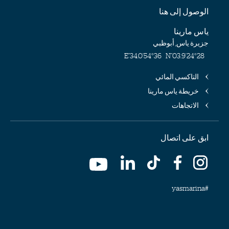
الوصول إلى هنا
ياس مارينا
جزيرة ياس, أبوظبي
54°36'34.0"E
24°28'03.9"N
التاكسي المائي
خريطة ياس مارينا
الاتجاهات
ابق على اتصال
#yasmarina